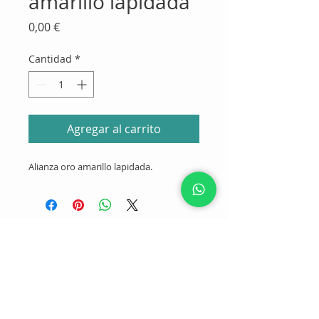
amarillo lapidada
Precio
0,00 €
Cantidad
*
Agregar al carrito
Alianza oro amarillo lapidada.
Llámanos:
954216374
665558686
Contáctanos por e-mail: