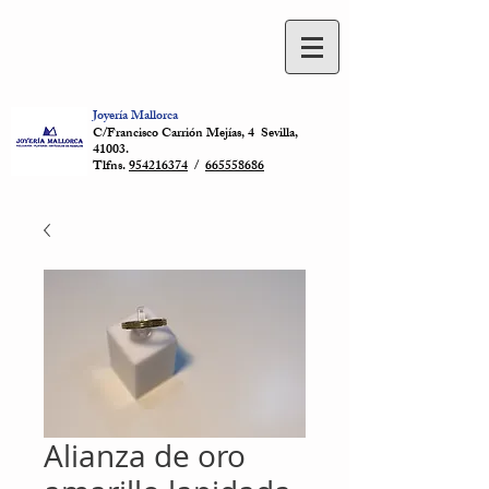
Joyería Mallorca
C/Francisco Carrión Mejías, 4 Sevilla,
41003.
Tlfns.
954216374
/
665558686
Alianza de oro