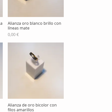
da
Alianza oro blanco brillo con
Vista rápida
líneas mate
Precio
0,00 €
Alianza de oro bicolor con
Vista rápida
filos amarillos