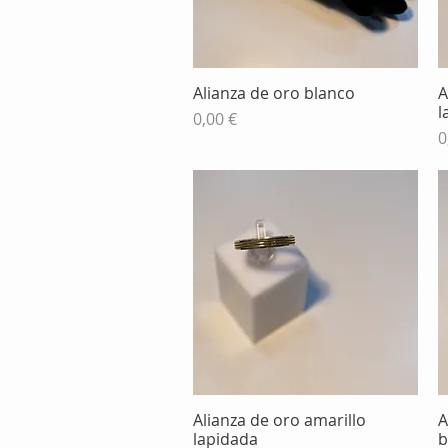
Alianza de oro blanco
A
Vista rápida
l
Precio
0,00 €
P
0
Alianza de oro amarillo
A
Vista rápida
lapidada
b