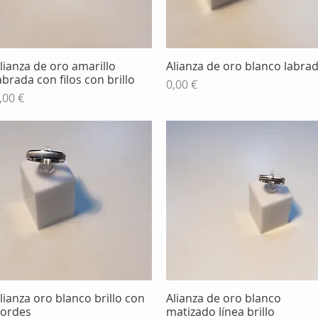
lianza de oro amarillo
Alianza de oro blanco labra
Vista rápida
Vista rápida
abrada con filos con brillo
Precio
0,00 €
recio
,00 €
lianza oro blanco brillo con
Alianza de oro blanco
Vista rápida
Vista rápida
ordes
matizado línea brillo