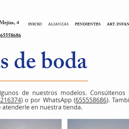
Mejías, 4
INICIO
ALIANZAS
PENDIENTES
ART. INFA
665558686
s de boda
lgunos de nuestros modelos. Consúltenos 
4216374
) o por WhatsApp (
655558686
). Tamb
atenderle en nuestra tienda.