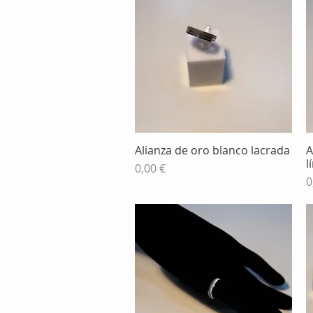
Alianza de oro blanco lacrada
A
Vista rápida
l
Precio
0,00 €
P
0