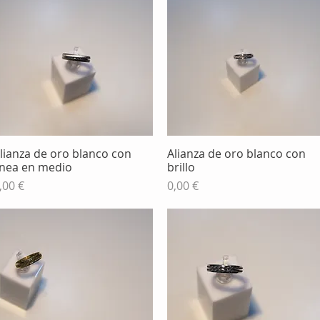
lianza de oro blanco con
Alianza de oro blanco con
Vista rápida
Vista rápida
ínea en medio
brillo
recio
Precio
,00 €
0,00 €