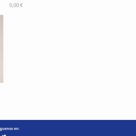
Precio
0,00 €
íguenos en: