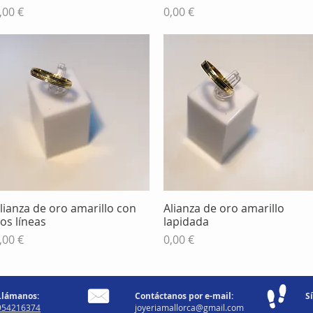
recio
Precio
,00 €
0,00 €
lianza de oro amarillo con
Alianza de oro amarillo
Vista rápida
Vista rápida
os líneas
lapidada
recio
Precio
,00 €
0,00 €
Llámanos:
Contáctanos por e-mail:
S
954216374
joyeriamallorca@gmail.com