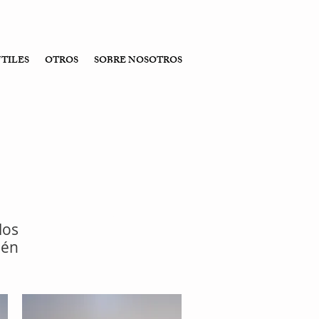
NTILES
OTROS
SOBRE NOSOTROS
Tabla de
medidas de
los
alianza
ién