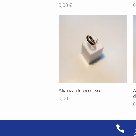
Precio
P
0,00 €
0
Alianza de oro liso
A
Vista rápida
d
Precio
0,00 €
P
0