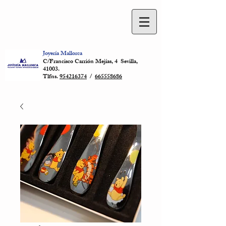
Joyería Mallorca
C/Francisco Carrión Mejías, 4 Sevilla,
41003.
Tlfns.
954216374
/
665558686